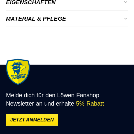
EIGENSCHAFTEN
Alter:
Erwachsene
MATERIAL & PFLEGE
Farbe:
Blau, Gelb, Grau
Material: 100% Bio-Baumwolle
Geschlecht:
Herren, Unisex
bei 30°C waschen
Material:
100% Bio-Baumwolle
Nicht bleichen oder chemisch reinigen
Passform:
Normal
Melde dich für den Löwen Fanshop
Newsletter an und erhalte
5% Rabatt
JETZT ANMELDEN