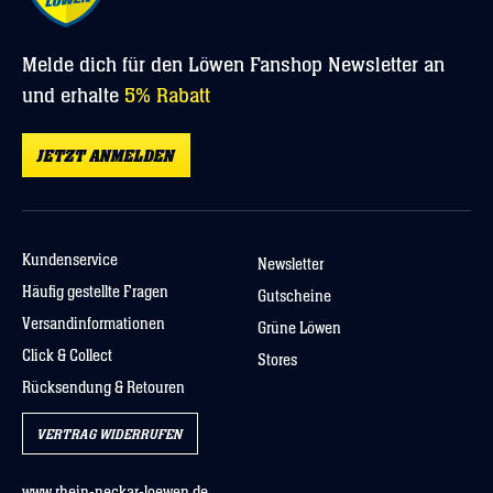
Sehr schöner Hoodie, tolles Design und sehr
12. Januar 2024 16:16
Durchschnittliche Bewertung von 4 von 5 Sternen
Melde dich für den Löwen Fanshop Newsletter an
Sehr schöner Hoodie, tolles Design und sehr weicher und
angenehmer Stoff. 1 Stern Abzug wegen des unangenehmen
und erhalte
5% Rabatt
Geruchs beim Auspacken, der aber nach dem ersten Waschen weg
war.
JETZT ANMELDEN
ALLE BEWERTUNGEN ANZEIGEN (7)
Kundenservice
Newsletter
Häufig gestellte Fragen
Gutscheine
Versandinformationen
Grüne Löwen
Click & Collect
Stores
Rücksendung & Retouren
VERTRAG WIDERRUFEN
www.rhein-neckar-loewen.de