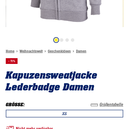
Home
Weihnachtswelt
Geschenkideen
Damen
– 71%
Kapuzensweatjacke
Lederbadge Damen
GRÖSSE:
Größentabelle
XS
(DIESE OPTION IST ZURZEIT NICHT VERFÜGBAR
Nicht mehr verfügbar