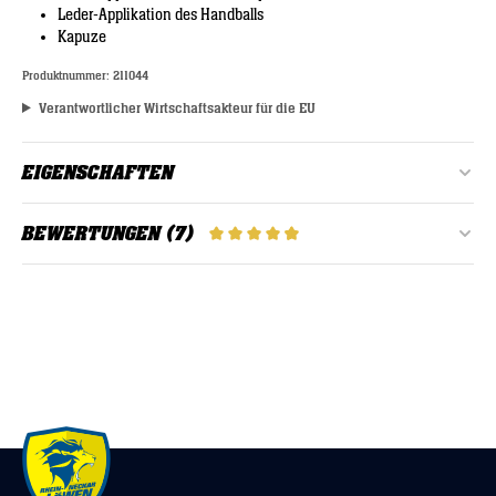
Leder-Applikation des Handballs
Kapuze
Produktnummer:
211044
Verantwortlicher Wirtschaftsakteur für die EU
EIGENSCHAFTEN
Alter:
Erwachsene
BEWERTUNGEN (7)
DURCHSCHNITTLICHE BEWERTU
Farbe:
Grau
Sehr schöne und angenehme Jacke zum tragen!
Geschlecht:
Damen
27. Mai 2025 09:02
Durchschnittliche Bewertung von 5 von 5 Sternen
Sehr schöne und angenehme Jacke zum tragen!
In Ordnung
22. März 2024 08:20
Durchschnittliche Bewertung von 4 von 5 Sternen
Gutes Preis-Leistungsverhältnis