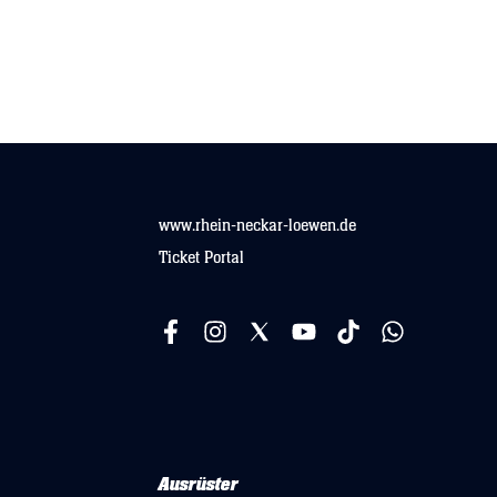
super
19. Juni 2024 20:46
Durchschnittliche Bewertung von 5 von 5 Sternen
super
ALLE BEWERTUNGEN ANZEIGEN (1)
www.rhein-neckar-loewen.de
Ticket Portal
Ausrüster