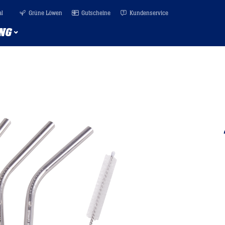
al
Grüne Löwen
Gutscheine
Kundenservice
NG